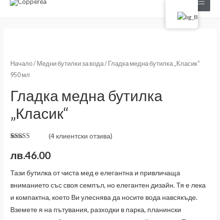
Начало
/
Медни бутилки за вода
/ Гладка медна бутилка „Класик“
950 мл
Гладка медна бутилка
„Класик“
(
4
клиентски отзива)
Оценен
4
5.00
от 5,
лв.
46.00
базирано на
потребителски
оценки
Тази бутилка от чиста мед е елегантна и привличаща
вниманието със своя семпъл, но елегантен дизайн. Тя е лека
и компактна, което Ви улеснява да носите вода навсякъде.
Вземете я на пътувания, разходки в парка, планински