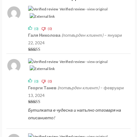
Verified review -
view original
(0)
(0)
Галя Николова
(потвърден клиент)
–
януари
22, 2024
Оценено на
5
от 5
Verified review -
view original
(0)
(0)
Георги Танев
(потвърден клиент)
–
февруари
13, 2024
Оценено на
Бутилката е чудесна и напълно отговаря на
5
от 5
описанието!
Verified review -
view original