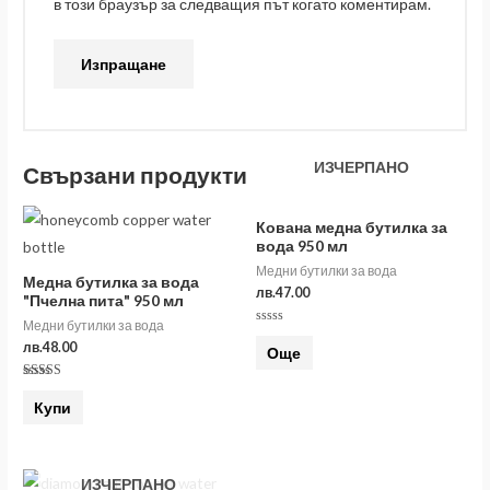
в този браузър за следващия път когато коментирам.
ИЗЧЕРПАНО
Свързани продукти
Кована медна бутилка за
вода 950 мл
Медни бутилки за вода
Медна бутилка за вода
лв.
47.00
"Пчелна пита" 950 мл
Медни бутилки за вода
Оценено
на
лв.
48.00
Още
0
от
5
Оценено на
5.00
Купи
от 5
ИЗЧЕРПАНО