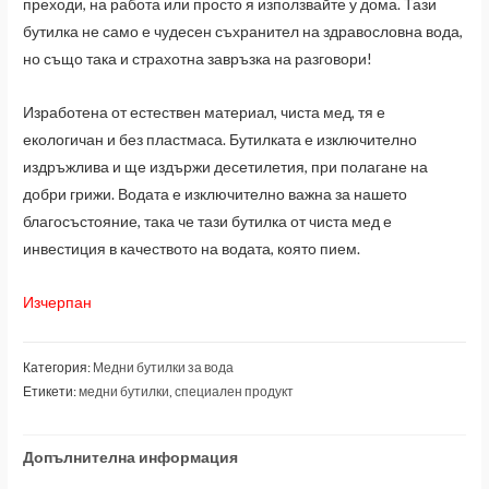
преходи, на работа или просто я използвайте у дома. Тази
бутилка не само е чудесен съхранител на здравословна вода,
но също така и страхотна завръзка на разговори!
Изработена от естествен материал, чиста мед, тя е
екологичан и без пластмаса. Бутилката е изключително
издръжлива и ще издържи десетилетия, при полагане на
добри грижи. Водата е изключително важна за нашето
благосъстояние, така че тази бутилка от чиста мед е
инвестиция в качеството на водата, която пием.
Изчерпан
Категория:
Медни бутилки за вода
Етикети:
медни бутилки
,
специален продукт
Допълнителна информация