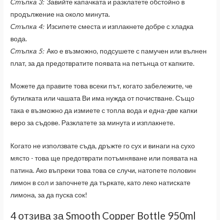
Стъпка 3:
Завийте капачката и разклатете обстойно в
продължение на около минута.
Стъпка 4:
Изсипете сместа и изплакнете добре с хладка
вода.
Стъпка 5:
Ако е възможно, подсушете с памучен или вълнен
плат, за да предотвратите появата на петънца от капките.
Можете да правите това всеки път, когато забележите, че
бутилката или чашата Ви има нужда от почистване. Също
така е възможно да измиете с топла вода и една-две капки
веро за съдове. Разклатете за минута и изплакнете.
Когато не използвате съда, дръжте го сух и винаги на сухо
място - това ще предотврати потъмняване или появата на
патина. Ако въпреки това това се случи, натопете половин
лимон в сол и започнете да търкате, като леко натискате
лимона, за да пуска сок!
4 отзива за
Smooth Copper Bottle 950ml