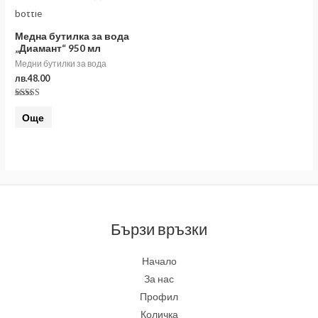
Медна бутилка за вода
„Диамант“ 950 мл
Медни бутилки за вода
лв.
48.00
Оценено на
5.00
Още
от 5
Бързи връзки
Начало
За нас
Профил
Количка