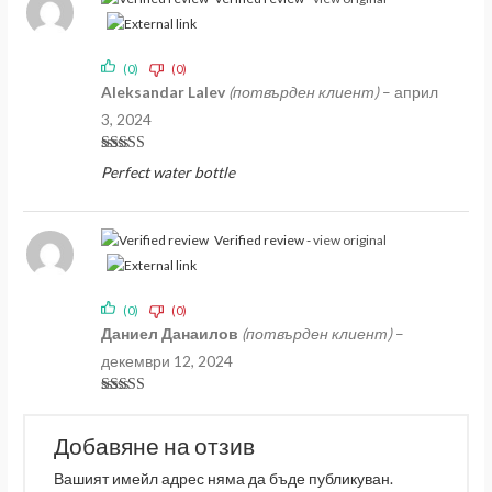
(0)
(0)
Aleksandar Lalev
(потвърден клиент)
–
април
3, 2024
Оценено на
Perfect water bottle
5
от 5
Verified review -
view original
(0)
(0)
Даниел Данаилов
(потвърден клиент)
–
декември 12, 2024
Оценено на
5
от 5
Добавяне на отзив
Вашият имейл адрес няма да бъде публикуван.