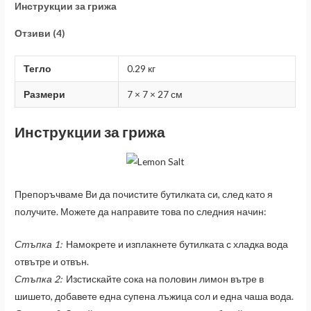
Инструкции за грижа
Отзиви (4)
Тегло
0.29 кг
Размери
7 × 7 × 27 см
Инструкции за грижа
Препоръчваме Ви да почистите бутилката си, след като я
получите. Можете да направите това по следния начин:
Стъпка 1:
Намокрете и изплакнете бутилката с хладка вода
отвътре и отвън.
Стъпка 2:
Изстискайте сока на половин лимон вътре в
шишето, добавете една супена лъжица сол и една чаша вода.